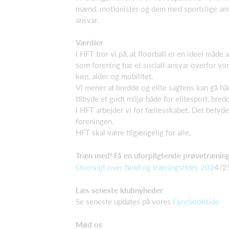
mænd, motionister og dem med sportslige ambit
ansvar.
Værdier
I HFT tror vi på, at floorball er en ideel måde
som forening har et socialt ansvar overfor vor
køn, alder og mobilitet.
Vi mener at bredde og elite sagtens kan gå hånd
tilbyde et godt miljø både for elitesport, bred
I HFT arbejder vi for fællesskabet. Det betyde
foreningen.
HFT skal være tilgængelig for alle.
Træn med! Få en uforpligtende prøvetrænin
Oversigt over hold og træningstider 202
4/2
Læs seneste klubnyheder
Se seneste updates på vores
Facebookside
Mød os