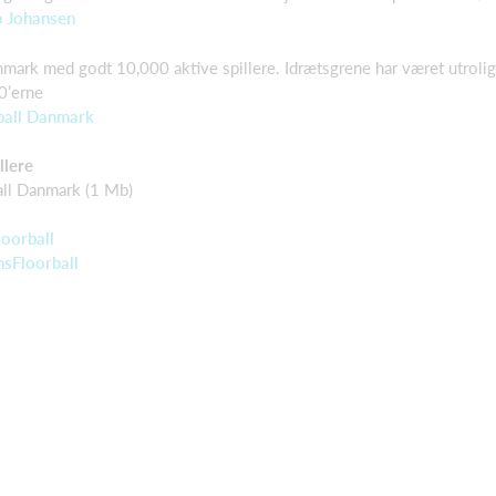
 Johansen
nmark med godt 10,000 aktive spillere. Idrætsgrene har været utrolig
0’erne
ball Danmark
llere
all Danmark (1 Mb)
loorball
sFloorball