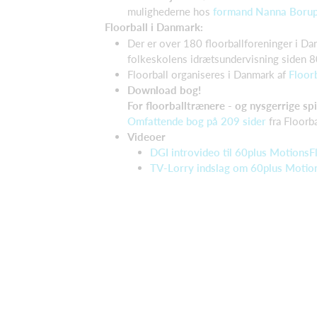
mulighederne hos
formand Nanna Borup
Floorball i Danmark:
Der er over 180 floorballforeninger i Da
folkeskolens idrætsundervisning siden 8
Floorball organiseres i Danmark af
Floor
Download bog!
For floorballtrænere - og nysgerrige spi
Omfattende bog på 209 sider
fra Floorb
Videoer
DGI introvideo til 60plus MotionsF
TV-Lorry indslag om 60plus Motion