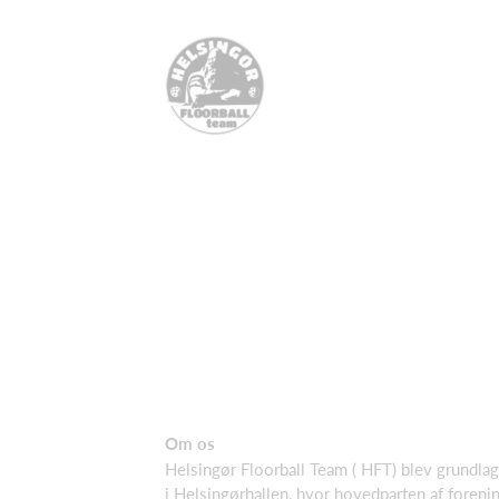
Om
os
Helsingør Floorball Team ( HFT) blev grundla
i Helsingørhallen, hvor hovedparten af foreni