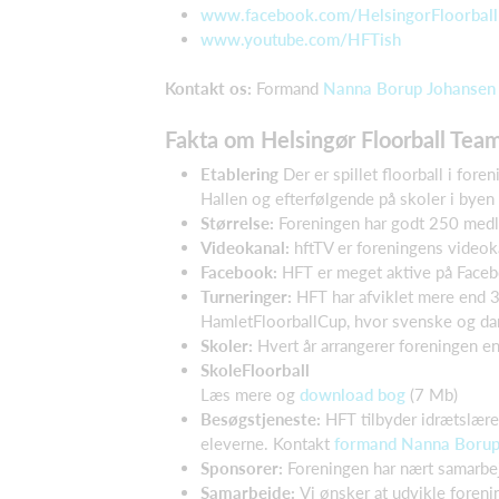
www.facebook.com/HelsingorFloorball
www.youtube.com/HFTish
Kontakt os:
Formand
Nanna Borup Johansen
Fakta om Helsingør Floorball Team
Etablering
Der er spillet floorball i fo
Hallen og efterfølgende på skoler i byen
Størrelse:
Foreningen har godt 250 me
Videokanal:
hftTV er foreningens videok
Facebook:
HFT er meget aktive på Faceb
Turneringer:
HFT har afviklet mere end 3
HamletFloorballCup, hvor svenske og da
Skoler:
Hvert år arrangerer foreningen e
SkoleFloorball
Læs mere og
download bog
(7 Mb)
Besøgstjeneste:
HFT tilbyder idrætslærer
eleverne. Kontakt
formand Nanna Borup
Sponsorer:
Foreningen har nært samarbe
Samarbejde:
Vi ønsker at udvikle foreni