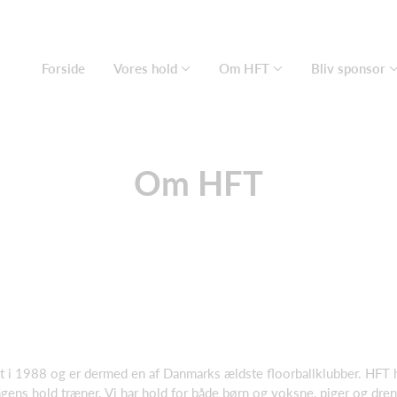
Forside
Vores hold
Om HFT
Bliv sponsor
Om HFT
gt i 1988 og er dermed en af Danmarks ældste floorballklubber. HF
ngens hold træner. Vi har hold for både børn og voksne, piger og dre