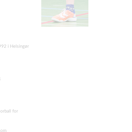
1992 i Helsingør
k
orball for
r om