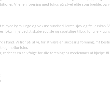
ioner. Vi er en forening med fokus på såvel elite som bredde, og vi 
 at tilbyde børn, unge og voksne sundhed, idræt, sjov og fællesskab. Vi
es lokalmiljø ved at skabe sociale og sportslige tilbud for alle – uan
 i hånd. Vi tror på, at vi, for at være en succesrig forening, må best
de og motionister.
r, at det er en selvfølge for alle foreningens medlemmer at hjælpe til
g
5