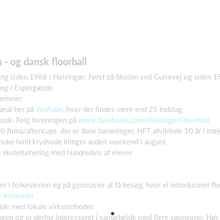
 - og dansk floorball
rening siden 1988 i Helsingør: Først på Skolen ved Gurrevej og siden 
 og i Espergærde.
dlemmer
anal her på
YouTube
, hvor der findes mere end 25 indslag
ook. Følg foreningen på
www.facebook.com/HelsingorFloorball
0 firma/aftencups, der er åbne turneringer. HFT afviklede 10 år i træ
nske hold krydsede klinger anden weekend i august.
n skoleturnering med hundredvis af elever
e i folkeskolen og på gymnasier at få besøg, hvor vi introducerer flo
 Johansen
jde med lokale virksomheder.
ngen og er derfor interesseret i samarbejde med flere sponsorer. Hø