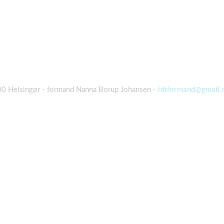
00 Helsingør - formand Nanna Borup Johansen -
hftformand@gmail.